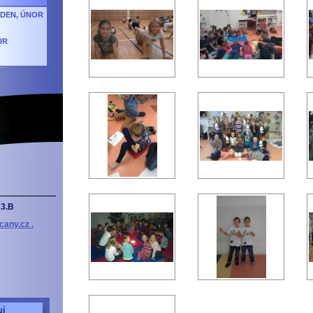
EDEN, ÚNOR
ŮR
3.B
cany.cz .
Í