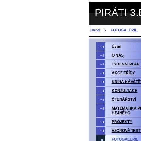
PIRÁTI 3.
Úvod
FOTOGALERIE
Úvod
O NÁS
TÝDENNÍ PLÁN
AKCE TŘÍDY
KNIHA NÁVŠTĚ
KONZULTACE
ČTENÁŘSTVÍ
MATEMATIKA P
HEJNÉHO
PROJEKTY
VZOROVÉ TEST
FOTOGALERIE