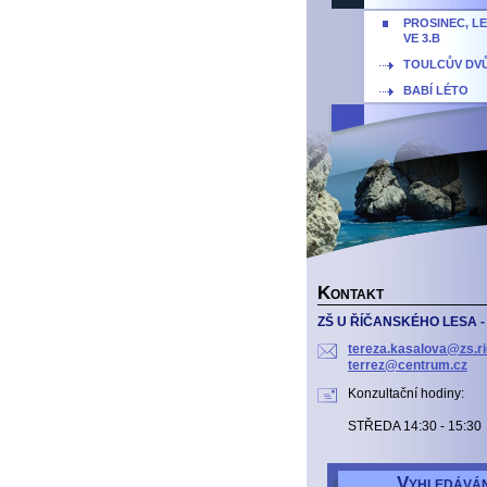
PROSINEC, L
VE 3.B
TOULCŮV DV
BABÍ LÉTO
K
ONTAKT
ZŠ U ŘÍČANSKÉHO LESA - 
tereza.kasalova@zs.ri
terrez@centrum.cz
Konzultační hodiny:
STŘEDA 14:30 - 15:30
V
YHLEDÁVÁN