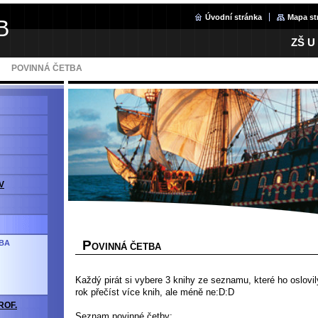
Úvodní stránka
Mapa st
B
ZŠ U
POVINNÁ ČETBA
V
P
BA
OVINNÁ ČETBA
Každý pirát si vybere 3 knihy ze seznamu, které ho oslov
rok přečíst více knih, ale méně ne:D:D
ROF.
Seznam povinné četby: