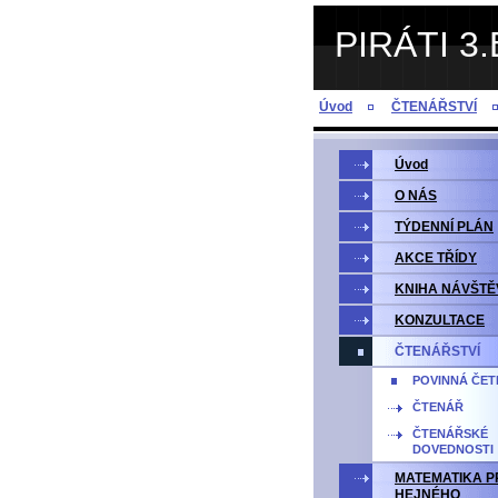
PIRÁTI 3.
Úvod
ČTENÁŘSTVÍ
Úvod
O NÁS
TÝDENNÍ PLÁN
AKCE TŘÍDY
KNIHA NÁVŠTĚ
KONZULTACE
ČTENÁŘSTVÍ
POVINNÁ ČET
ČTENÁŘ
ČTENÁŘSKÉ
DOVEDNOSTI
MATEMATIKA P
HEJNÉHO