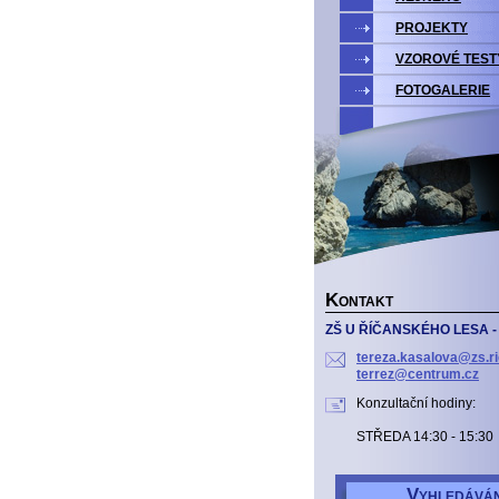
PROJEKTY
VZOROVÉ TEST
FOTOGALERIE
K
ONTAKT
ZŠ U ŘÍČANSKÉHO LESA - 
tereza.kasalova@zs.ri
terrez@centrum.cz
Konzultační hodiny:
STŘEDA 14:30 - 15:30
V
YHLEDÁVÁN