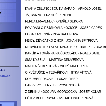
KVAK A ŽBLUŇK JSOU KAMARÁDI - ARNOLD LOBEL
Y
JÁ, BARYK - FRANTIŠEK NEPIL
FERDA MRAVENEC - ONDŘEJ SEKORA
POVÍDÁNÍ O PEJSKOVI A KOČIČCE - JOSEF ČAPEK
DOBA KAMENNÁ - INSA BAUEROVÁ
HEIDY, DĚVČÁTKO Z HOR - JOHANNA SPYRIOVÁ
MEDVÍDEK, KDO SI SE MNOU BUDE HRÁT? - IVONA 
KARLÍK A TOVÁRNA NA ČOKOLÁDU - ROALD DAHL
SÍSA KYSELÁ - MARTINA DRIJVEROVÁ
MACH A ŠEBESTOVÁ - MILOŠ MACOUREK
3.B
O KVĚTUŠCE A TESAŘÍKOVI - JITKA VÍTOVÁ
cany.cz .
ROZUMBRÁDKOVÉ - LUKÁŠ FIŠER
HARRY POTTER - J.K. ROWLINGOVÁ
Z DENÍKU KOCOURA MODROOČKA - JOSEF KOLÁŘ
DĚTI Z BULLERBYNU - ASTRID LINDGRENOVÁ
Í