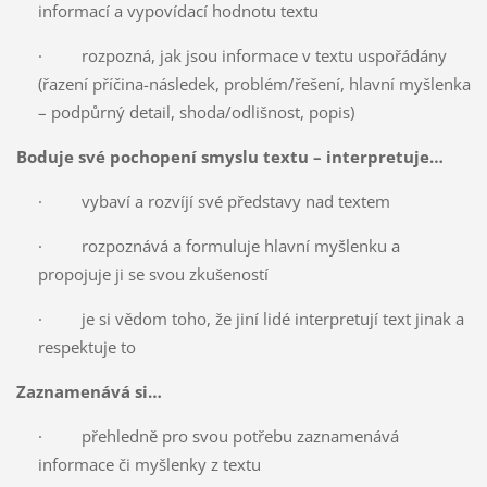
informací a vypovídací hodnotu textu
· rozpozná, jak jsou informace v textu uspořádány
(řazení příčina-následek, problém/řešení, hlavní myšlenka
– podpůrný detail, shoda/odlišnost, popis)
Boduje své pochopení smyslu textu – interpretuje…
· vybaví a rozvíjí své představy nad textem
· rozpoznává a formuluje hlavní myšlenku a
propojuje ji se svou zkušeností
· je si vědom toho, že jiní lidé interpretují text jinak a
respektuje to
Zaznamenává si…
· přehledně pro svou potřebu zaznamenává
informace či myšlenky z textu