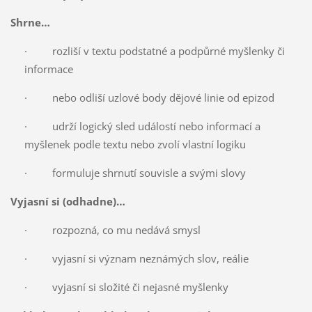
Shrne…
· rozliší v textu podstatné a podpůrné myšlenky či
informace
· nebo odliší uzlové body dějové linie od epizod
· udrží logický sled událostí nebo informací a
myšlenek podle textu nebo zvolí vlastní logiku
· formuluje shrnutí souvisle a svými slovy
Vyjasní si (odhadne)…
· rozpozná, co mu nedává smysl
· vyjasní si význam neznámých slov, reálie
· vyjasní si složité či nejasné myšlenky