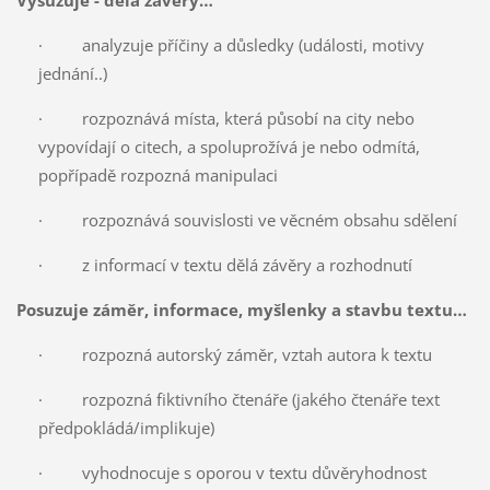
Vysuzuje - dělá závěry…
· analyzuje příčiny a důsledky (události, motivy
jednání..)
· rozpoznává místa, která působí na city nebo
vypovídají o citech, a spoluprožívá je nebo odmítá,
popřípadě rozpozná manipulaci
· rozpoznává souvislosti ve věcném obsahu sdělení
· z informací v textu dělá závěry a rozhodnutí
Posuzuje záměr, informace, myšlenky a stavbu textu…
· rozpozná autorský záměr, vztah autora k textu
· rozpozná fiktivního čtenáře (jakého čtenáře text
předpokládá/implikuje)
· vyhodnocuje s oporou v textu důvěryhodnost