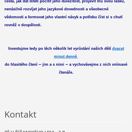
cesta, jak dát dítěti pocítit jeho důležitost, projevit mu svou lásku,
nenásilně rozvíjet jeho jazykové dovednosti a všeobecné
vědomosti a formovat jeho vlastní návyk a potřebu číst si s chutí
rovněž v dospělosti.
Investujme tedy po těch několik let vyrůstání našich dětí
dvacet
minut denně
–
–
do hlasitého čtení
jim a s ni
mi
a vychovávejme z nich vnímavé
čtenáře.
Kontakt