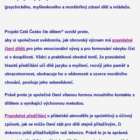
(psychického, myšlenkového
a morálního) zdraví dětí a mládeže.
®
Projekt Celé Česko čte dětem
vznikl proto,
aby si společnost uvědomila, jak obrovský význam má
pravidelné
čtení dítěti
pro jeho emocionální vývoj a pro formování návyku číst
si v dospělosti. Vědci a praktikové shodně tvrdí, že pravidelné
hlasité předčítání učí dítě jazyku a myšlení, rozvíjí jeho paměť a
obrazotvornost, obohacuje ho o vědomosti a vzorce morálního
chování, posiluje jeho sebevědomí.
Právě proto je společné čtení vítanou formou moudrého kontaktu s
dítětem a vynikající výchovnou metodou.
Pravidelné předčítání
v přátelské atmosféře je spolehlivý a účinný
způsob, jak se může čtení stát pro dítě stejně přitažlivým, či
dokonce ještě přitažlivějším než televize. Právě to je ta správná