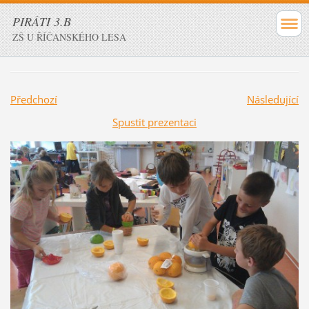
PIRÁTI 3.B
ZŠ U ŘÍČANSKÉHO LESA
Předchozí
Následující
Spustit prezentaci