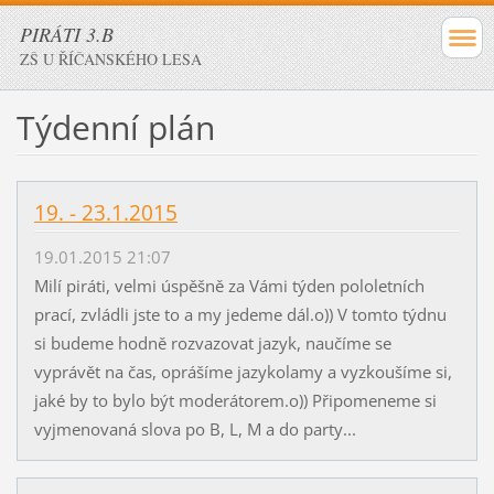
PIRÁTI 3.B
ZŠ U ŘÍČANSKÉHO LESA
Týdenní plán
19. - 23.1.2015
19.01.2015 21:07
Milí piráti, velmi úspěšně za Vámi týden pololetních
prací, zvládli jste to a my jedeme dál.o)) V tomto týdnu
si budeme hodně rozvazovat jazyk, naučíme se
vyprávět na čas, oprášíme jazykolamy a vyzkoušíme si,
jaké by to bylo být moderátorem.o)) Připomeneme si
vyjmenovaná slova po B, L, M a do party...