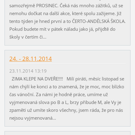
samozřejmě PROSINEC. Čeká nás mnoho zážitků, už se
nemohu dočkat na další akce, které spolu zažijeme. Již
tento týden je hned první a to ČERTO-ANDĚLSKÁ ŠKOLA.
Pokud budete mít v pátek náladu jako já, přijďtě do
školy v čertím či...
24. - 28.11.2014
23.11.2014 13:19
ZIMA KLEPE NA DVEŘE!!!! Milí piráti, měsíc listopad se
nám chýlí ke konci a to znamená, že je moc, moc blízko
čas vánoční. Za námi je hodně práce, umíme už
vyjmenovaná slova po B a L, brzy přibude M, ale Vy je
zpaměti už umíte skoro všechny, jsem ráda, že pro nás
nejsou vyjmenovaná...