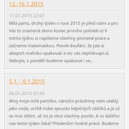
12.-16.1.2015
11.01.2015 22:07
Milá parto, druhý týden v roce 2015 je před námi a pro
Vás to znamená skoro konec prvního pololetí.o) V
totmo týdnu si napíšeme všechny písmené práce a
začneme matematikou. Pevně doufám, že jste si
alespoň malinko opakovali a nic vás nepřekvapí.o)
Nebojte, v pondělí budeme opakovat i ve...
5.1. - 9.1.2015
06.01.2015 07:45
Ahoj moje milá partičko, vánoční prázdniny nám utekly
jako voda, určitě máte spoustu báječných zážitků a já už
se moc těším, až mi je zítra všechny povíte. A co dalšího
nás tento týden čeká? Především hodně práce. Budeme