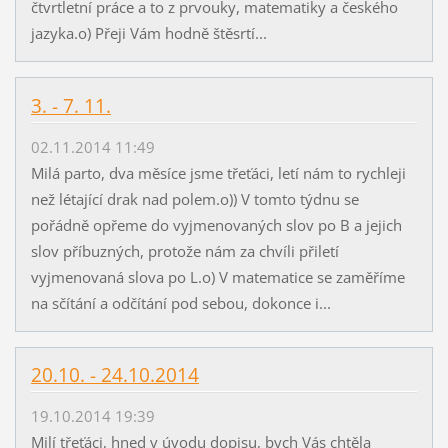
čtvrtletní práce a to z prvouky, matematiky a českého
jazyka.o) Přeji Vám hodně štěsrtí...
3. - 7. 11.
02.11.2014 11:49
Milá parto, dva měsíce jsme třeťáci, letí nám to rychleji
než létající drak nad polem.o)) V tomto týdnu se
pořádně opřeme do vyjmenovaných slov po B a jejich
slov příbuzných, protože nám za chvíli přiletí
vyjmenovaná slova po L.o) V matematice se zaměříme
na sčítání a odčítání pod sebou, dokonce i...
20.10. - 24.10.2014
19.10.2014 19:39
Milí třeťáci, hned v úvodu dopisu, bych Vás chtěla