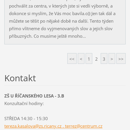
pochválit za centra, v kterých jste si vedli výborně, a
dokonce si myslím, že Vás moc bavila.o)) Jen tak dál a
můžete se těšit po nějaké době na další. Tento týden
přímo vlítneme do vyjmenovaných slov a jejich slov
příbuzných. Co musíme ještě mnoho...
<<
<
1
2
3
>
>>
Kontakt
ZŠ U ŘÍČANSKÉHO LESA - 3.B
Konzultační hodiny:
STŘEDA 14:30 - 15:30
tereza.kasalova@zs.ricany.cz . terrez@centrum.cz