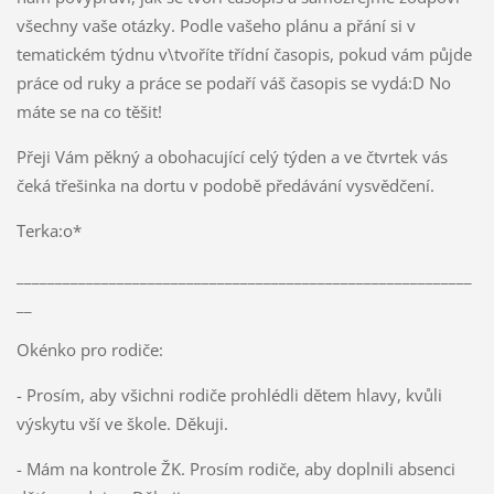
všechny vaše otázky. Podle vašeho plánu a přání si v
tematickém týdnu v\tvoříte třídní časopis, pokud vám půjde
práce od ruky a práce se podaří váš časopis se vydá:D No
máte se na co těšit!
Přeji Vám pěkný a obohacující celý týden a ve čtvrtek vás
čeká třešinka na dortu v podobě předávání vysvědčení.
Terka:o*
___________________________________________________________
__
Okénko pro rodiče:
- Prosím, aby všichni rodiče prohlédli dětem hlavy, kvůli
výskytu vší ve škole. Děkuji.
- Mám na kontrole ŽK. Prosím rodiče, aby doplnili absenci