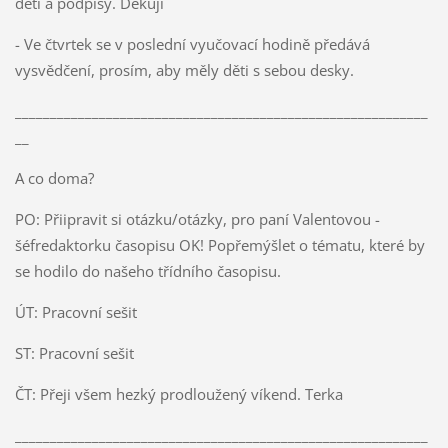
dětí a podpisy. Děkuji
- Ve čtvrtek se v poslední vyučovací hodině předává
vysvědčení, prosím, aby měly děti s sebou desky.
___________________________________________________________
__
A co doma?
PO: Přiipravit si otázku/otázky, pro paní Valentovou -
šéfredaktorku časopisu OK! Popřemýšlet o tématu, které by
se hodilo do našeho třídního časopisu.
ÚT: Pracovní sešit
ST: Pracovní sešit
ČT: Přeji všem hezký prodloužený víkend. Terka
___________________________________________________________