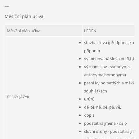
__
Měsíční plán učiva:
Měsíční plán učiva
LEDEN
stavba slova (předpona, koře
přípona)
vyjmenovaná slova po B,L,M,
význam slov - synonyma,
antonyma,homonyma
psaní i/y po tvrdých a měkký
souhláskách
ČESKÝ JAZYK
u/ů/ú
dě, tě, ně, bě, pě, vě,
dopis
podstatná jména - číslo
slovní druhy - podstatná jmén