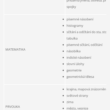
přídavná jména, slovesa, před
spojky
písemné násobení
histogramy
sčítání a odčítání do sta, sto
tabulka
písemné sčítání, odčítání
MATEMATIKA
násobilka
indické násobení
slovní úlohy
geometrie
geometrická tělesa
krajina, mapová znázornění
světové strany
zima
PRVOUKA
město, vesnice