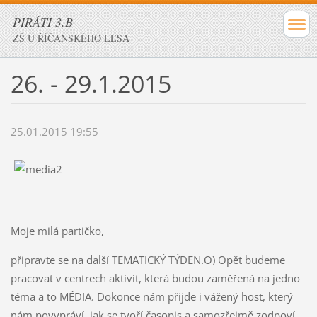
PIRÁTI 3.B
ZŠ U ŘÍČANSKÉHO LESA
26. - 29.1.2015
25.01.2015 19:55
Moje milá partičko,
připravte se na další TEMATICKÝ TÝDEN.O) Opět budeme
pracovat v centrech aktivit, která budou zaměřená na jedno
téma a to MÉDIA. Dokonce nám přijde i vážený host, který
nám povypráví, jak se tvoří časopis a samozřejmě zodpoví