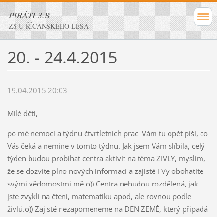
PIRÁTI 3.B
ZŠ U ŘÍČANSKÉHO LESA
20. - 24.4.2015
19.04.2015 20:03
Milé děti,
po mé nemoci a týdnu čtvrtletních prací Vám tu opět píši, co
Vás čeká a nemine v tomto týdnu. Jak jsem Vám slíbila, celý
týden budou probíhat centra aktivit na téma ŽIVLY, myslím,
že se dozvíte plno nových informací a zajisté i Vy obohatíte
svými vědomostmi mě.o)) Centra nebudou rozdělená, jak
jste zvyklí na čtení, matematiku apod, ale rovnou podle
živlů.o)) Zajisté nezapomeneme na DEN ZEMĚ, který připadá