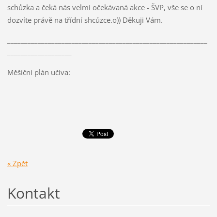
schůzka a čeká nás velmi očekávaná akce - ŠVP, vše se o ní
dozvíte právě na třídní shcůzce.o)) Děkuji Vám.
___________________________________________________________
___________________
Měšíční plán učiva:
« Zpět
Kontakt