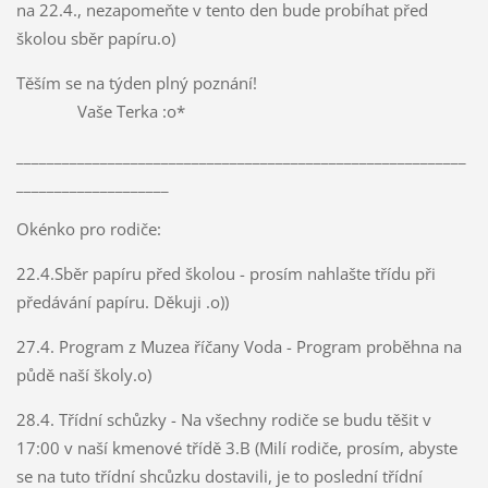
na 22.4., nezapomeňte v tento den bude probíhat před
školou sběr papíru.o)
Těším se na týden plný poznání!
Vaše Terka :o*
___________________________________________________________
____________________
Okénko pro rodiče:
22.4.Sběr papíru před školou - prosím nahlašte třídu při
předávání papíru. Děkuji .o))
27.4. Program z Muzea říčany Voda - Program proběhna na
půdě naší školy.o)
28.4. Třídní schůzky - Na všechny rodiče se budu těšit v
17:00 v naší kmenové třídě 3.B (Milí rodiče, prosím, abyste
se na tuto třídní shcůzku dostavili, je to poslední třídní