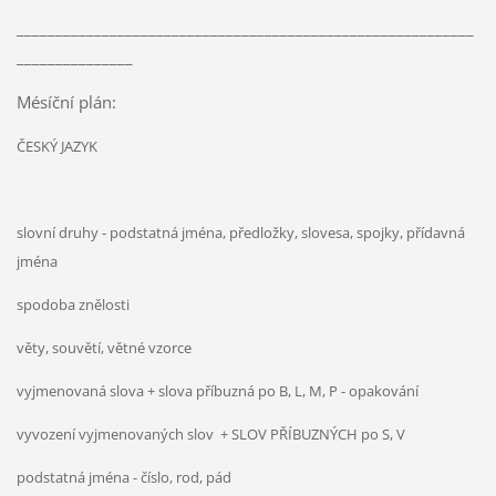
___________________________________________________________
_______________
Mésíční plán:
ČESKÝ JAZYK
slovní druhy - podstatná jména, předložky, slovesa, spojky, přídavná
jména
spodoba znělosti
věty, souvětí, větné vzorce
vyjmenovaná slova + slova příbuzná po B, L, M, P - opakování
vyvození vyjmenovaných slov + SLOV PŘÍBUZNÝCH po S, V
podstatná jména - číslo, rod, pád