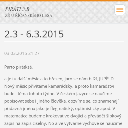
PIRÁTI 3.B
ZŠ U ŘÍČANSKÉHO LESA
2.3 - 6.3.2015
03.03.2015 21:27
Parto pirátksá,
a je tu další měsíc a to březen, jaro se nám blíží, JUPÍ!!:D
Nový měsíc přivítáme kamarádsky, a proto kamarádství
bude i téma tohoto týdne. V českém jazyce se naučíme
popisovat sebe i jiného člověka, dozvíme se, co znamenají
přídavná jména jako je flegmatický, optimistický apod. V
matematice budeme krokovat ve dvojici a převádět šipkový
zápis na zápis číselný. No a ve výtvarné výchově se naučíme