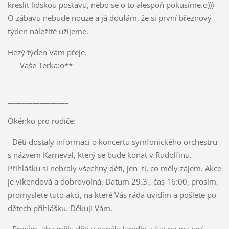
kreslit lidskou postavu, nebo se o to alespoň pokusíme.o)))
O zábavu nebude nouze a já doufám, že si první březnový
týden náležitě užijeme.
Hezý týden Vám přeje.
Vaše Terka:o**
___________________________________________________________
_________________
Okénko pro rodiče:
- Děti dostaly informaci o koncertu symfonického orchestru
s názvem Karneval, který se bude konat v Rudolfinu.
Přihlášku si nebraly všechny děti, jen ti, co měly zájem. Akce
je víkendová a dobrovolná. Datum 29.3., čas 16:00, prosím,
promyslete tuto akci, na které Vás ráda uvidím a pošlete po
dětech přihlášku. Děkuji Vám.