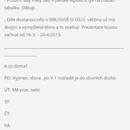
- Prosím, aby měly děti v penále lepidlo a fyx na mazací
tabulku. Děkuji.
- Děti dostanou info o SMLOUVĚ O DÍLO, většina už má
dvojici a vymyšlené téma a to oceňuji. Prezentace buxou
začínat od 16-3. - 24.4.2015.
___________________________________________________________
________________
A co doma?
PO: Vyjmen. slova . po V + rozřadit je do slovních druhů
ÚT: MA prac. sešit
ST:
ČT:
PÁ: