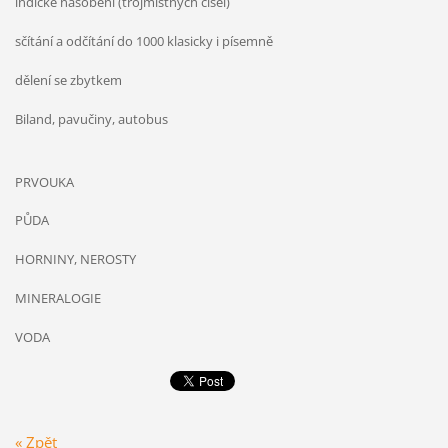
indické násobení (trojmístných čísel)
sčítání a odčítání do 1000 klasicky i písemně
dělení se zbytkem
Biland, pavučiny, autobus
PRVOUKA
PŮDA
HORNINY, NEROSTY
MINERALOGIE
VODA
« Zpět